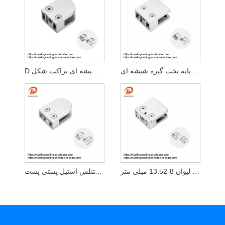
فولاد ضد زنگ مربع 316 304 پایه تخت گیره شیشه ای
D شکل گیره شیشه ای براکت شکل
گیره شیشه ای مربع از جنس استنلس استیل برای لیوان 8-13.52 میلی متر
گیره شیشه ای از جنس استنلس استیل پستی پست D گیره