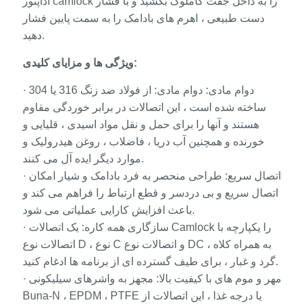
آداپتور camlock را به داخل جفت کاملوک بکشید و با فشار
دست طبیعی ، اهرم های بادامک را به سمت پایین فشار
دهید.
ویژگی ها و مزایای کلیدی:
· دوام مادی: دوام مادی: از فولاد ضد زنگ 316 یا 304
ساخته شده است ، این اتصالات در برابر خوردگی مقاوم
هستند و آنها را برای حمل و نقل مواد اسیدی ، قلیایی و
خورنده و همچنین آب دریا ، فاضلاب ، روغن هیدرولیک و
موارد دیگر ایده آل می کنند.
· اتصال سریع: طراحی منحصر به فرد بادامک و شیار امکان
اتصال سریع و بی دردسر و قطع ارتباط را فراهم می کند و
باعث افزایش کارایی عملیاتی می شود.
· سازگاری همه کاره: یک اتصالات Camlock را یکپارچه با
اتصالات نوع D ، نوع C و اتصالات نوع DC ، به همراه کلاه
گرد و غبار ، برای طیف گسترده ای از برنامه ها ادغام کنید.
· مهر و موم های با کیفیت بالا: مجهز به واشرهای سیلیکونی
Buna-N ، EPDM ، PTFE یا درجه غذا ، این اتصالات از