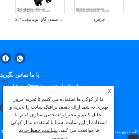
قرقره
2.7L کاسه نوشیدن گاو اتوماتیک
با ما تماس بگیرید
Gaomi ، Weifang City ، استان شاندونگ ، چین
X
+86-18653276696
ما از کوکی ها استفاده می کنیم تا تجربه مرور
بهتری به شما ارائه دهیم، ترافیک سایت را تجزیه و
luckxing@huadingcasting.com
تحلیل کنیم و محتوا را شخصی سازی کنیم. با
استفاده از این سایت، شما با استفاده ما از کوکی
ها موافقت می کنید.
سیاست حفظ حریم
کپی رایت © 2025 Gaomi Huading Co. Metals Co. ، Ltd. کلیه حقوق محفوظ
خصوصی