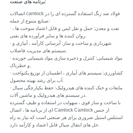
برنامه های صنعت:
اتصالات camlock فولاد ضد زنگ استفاده گسترده ای را در
صنایع متنوع از جمله:
· نفت و معدن: حمل و نقل ایمن و قابل اعتماد سوخت ها ،
روان کننده ها و سایر فرآورده های نفتی.
· شهرداری و ساخت و ساز: آبرسانی کارآمد ، آبیاری و
سیستم های مدیریت فاضلاب.
· مواد شیمیایی: کنترل و ذخیره سازی مواد شیمیایی خورنده
و خطرناک.
· کشاورزی: ​​سیستم های آبیاری ، اطمینان از توزیع یکنواخت
آب برای رشد بهینه محصول.
· مایعات و خنک کننده های هیدرولیک: حفظ یکپارچگی سیال
در سیستم های هیدرولیک و ماشین آلات.
با ساخت و ساز قوی ، سهولت در استفاده و طیف گسترده
ای از برنامه ها ، اتصال Camlock Camlock از جنس
استنلس استیل ضروری برای هر صنعتی است که نیاز به راه
حل های انتقال سیال قابل اعتماد و کارآمد دارد.