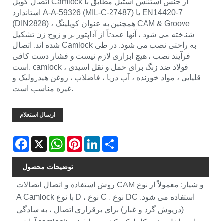
اتصال کوپل Camlock از جنس استنلس استیل مطابق با
استاندارد A-A-59326 (MIL-C-27487) یا EN14420-7
(DIN2828) ، همچنین به عنوان کوپلینگ CAM & Groove
شناخته می شود ، آنها عمدتاً از آداپتور نر و زوج زن تشکیل
شده اند. اتصال Camlock به راحتی نصب می شود. در طی
فرآیند نصب ، هیچ ابزاری لازم نیست و فشار دست کافی
است. camlock فولاد ضد زنگ برای حمل و نقل اسیدی ،
قلیایی ، مواد خورنده ، آب دریا ، فاضلاب ، روغن هیدرولیک و
غیره مناسب است.
ارسال استعلام
Facebook
X
WhatsApp
Pinterest
LinkedIn
Share
توضیحات محصول
روش استفاده و اتصال اتصالات CAM و شیار: معمولاً از نوع
A Camlock با نوع D ، نوع C ، نوع DC استفاده می شود.
(درپوش گرد و غبار) برای برقراری اتصال ، به سادگی