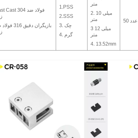
متر
1.PSS
Cast Cast 304 فولاد
2. 10 میلی
2.SSS
ز
متر
50 عدد
3. چک
بازیگران دقیق 316 ف
3 12 میلی
ز
متر
4. گرم
4. 13.52mm