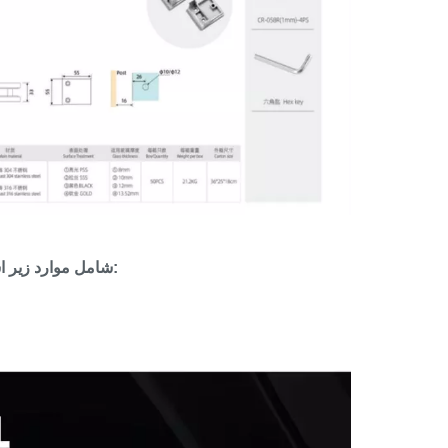
گیره شیشه ای نصب شده از جنس استیل ضدزنگ نرده ای Condribe شامل موارد زیر است: