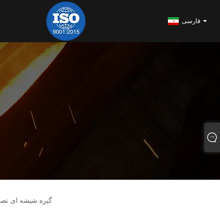
فارسی
> گیره شیشه ای ن